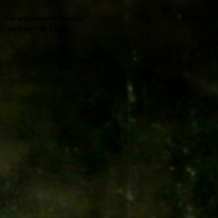
Cursets prematrimonials
al Bisbat de Lleida