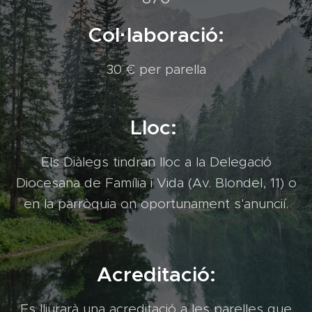
Col·laboració:
30 € per parella
Lloc:
Els Diàlegs tindran lloc a la Delegació
Diocesana de Família i Vida (Av. Blondel, 11) o
en la parròquia on oportunament s'anuncií.
Acreditació:
Es lliurarà una acreditació a les parelles que